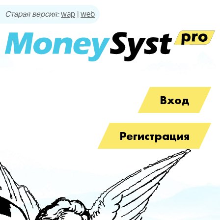
Cтарая версия:
wap
|
web
Вход
Регистрация